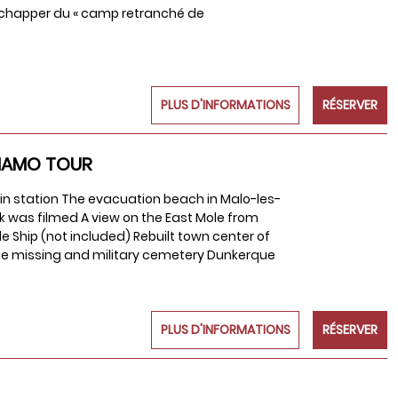
s’échapper du « camp retranché de
PLUS D'INFORMATIONS
RÉSERVER
YNAMO TOUR
ain station The evacuation beach in Malo-les-
k was filmed A view on the East Mole from
le Ship (not included) Rebuilt town center of
o the missing and military cemetery Dunkerque
PLUS D'INFORMATIONS
RÉSERVER